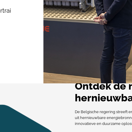
trai
Ontdek de n
hernieuwba
De Belgische regering streeft e
uit hernieuwbare energiebronne
innovatieve en duurzame oploss