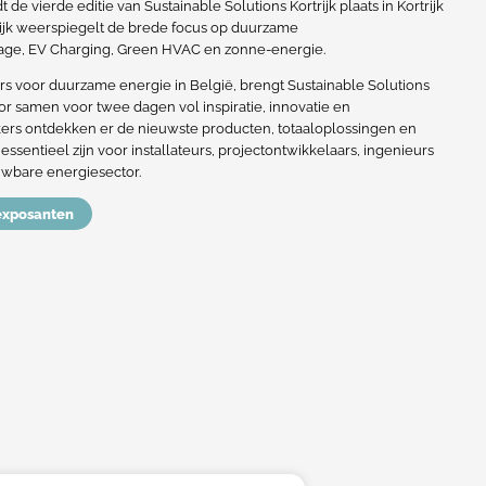
t de vierde editie van Sustainable Solutions Kortrijk plaats in Kortrijk
rijk weerspiegelt de brede focus op duurzame
rage, EV Charging, Green HVAC en zonne-energie.
 voor duurzame energie in België, brengt Sustainable Solutions
ctor samen voor twee dagen vol inspiratie, innovatie en
rs ontdekken er de nieuwste producten, totaaloplossingen en
sentieel zijn voor installateurs, projectontwikkelaars, ingenieurs
uwbare energiesector.
exposanten