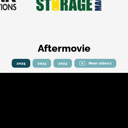
Aftermovie
2025
2024
2023
Meer video's