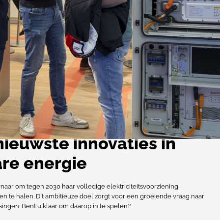
ieuwste innovaties in
re energie
rnaar om tegen 2030 haar volledige elektriciteitsvoorziening
n te halen. Dit ambitieuze doel zorgt voor een groeiende vraag naar
ingen. Bent u klaar om daarop in te spelen?