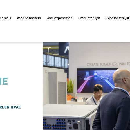
hema's
Voor bezoekers
Voor exposanten
Productenlijst
Exposantenlijst
IE