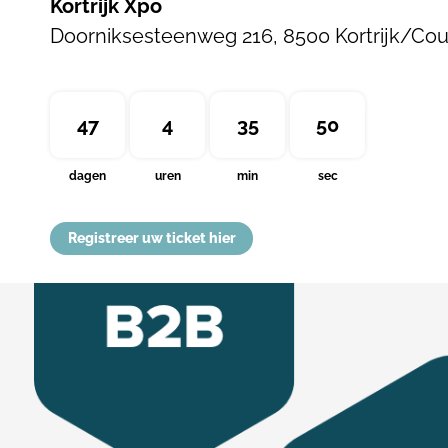
Kortrijk Xpo
Doorniksesteenweg 216, 8500 Kortrijk/Cour
47
4
35
49
dagen
uren
min
sec
Registreer uw ticket hier