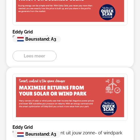
Eddy Grid
Energie leverancier
Beursstand: A3
Lees meer
Eddy Grid
Het maximale rendement uit jouw zonne- of windpark
Beursstand: A3