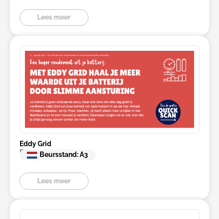
Lees meer
Eddy Grid
BESS Optimalisatie
Beursstand: A3
Lees meer