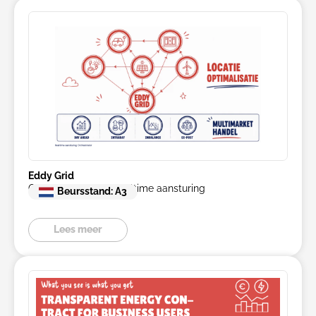
Eddy Grid
Orchestrator 2.0 - Realtime aansturing
Beursstand: A3
Lees meer