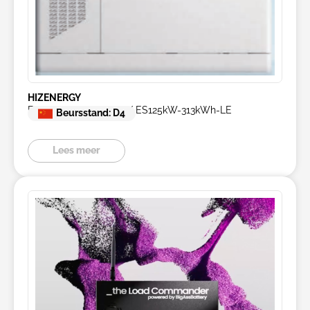
HIZENERGY
ES125kW-261kWh-LE / ES125kW-313kWh-LE
Beursstand: D4
Lees meer