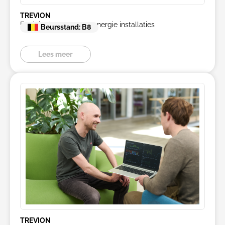
TREVION
Exploitatie van zonne-energie installaties
Beursstand: B8
Lees meer
TREVION