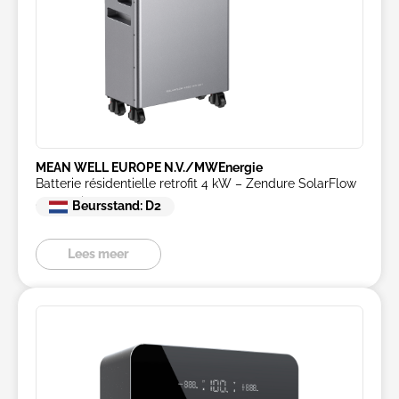
MEAN WELL EUROPE N.V./MWEnergie
Batterie résidentielle retrofit 4 kW – Zendure SolarFlow
4000 Mix AC+
Beursstand: D2
Lees meer