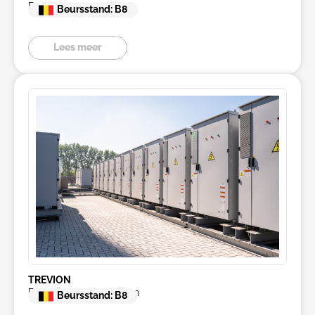
Energy management
Beursstand: B8
Lees meer
TREVION
Batterijen voor bedrijven
Beursstand: B8