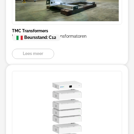
TMC Transformers
Hoogwaardige droge transformatoren
Beursstand: C12
Lees meer