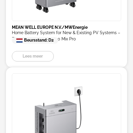
MEAN WELL EUROPE N.V./MWEnergie
Home Battery System for New & Existing PV Systems –
Zendure SolarFlow 4000 Mix Pro
Beursstand: D2
Lees meer