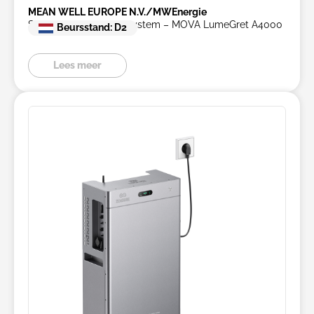
MEAN WELL EUROPE N.V./MWEnergie
Solar Power Storage System – MOVA LumeGret A4000
Beursstand: D2
Lees meer