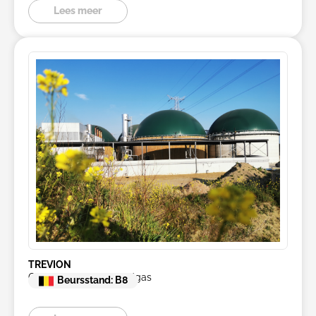
Lees meer
TREVION
Groene stroom en aardgas
Beursstand: B8