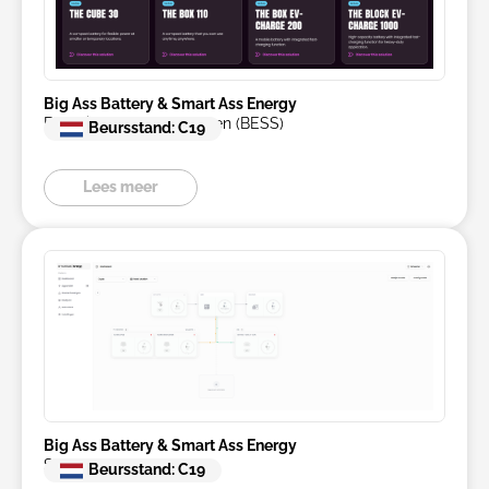
Big Ass Battery & Smart Ass Energy
Energie Opslag Systemen (BESS)
Beursstand: C19
Lees meer
Big Ass Battery & Smart Ass Energy
Smart Ass Energy
Beursstand: C19